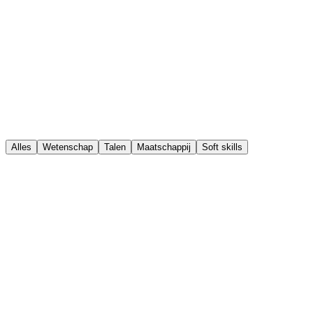
📚
🦉
🔬
🪐
🎨
🌍
Alles
Wetenschap
Talen
Maatschappij
Soft skills
Biologie
Waar nieuwsgierigheid tot leven komt!
Kinderen ontdekken de
wilde wereld van levende wezens. Dierenhuizen, het menselijk
lichaam en grote vragen zoals waarom wij zo slim zijn.
Bekijk abonnementen
→
Wetenschap
Scheikunde