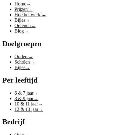
Home
→
Prijzen
→
Hoe het werkt
→
Bijles
→
Oefenen
→
Blog
→
Doelgroepen
Ouders
→
Scholen
→
Bijles
→
Per leeftijd
6 & 7 jaar
→
8 & 9 jaar
→
10 & 11 jaar
→
12 & 13 jaar
→
Bedrijf
Over
→