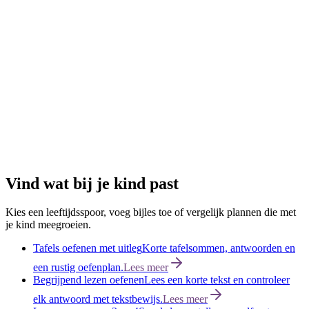
Klaar voor de digitale toekomst!
Kinderen leren gebruiken en
maken op schermen, veilig blijven online en vriendelijk zijn in
digitale ruimtes.
Bekijk abonnementen
→
Soft skills
🦉
Persoonlijke groei
Gevoelens zijn vrienden!
Kinderen benoemen hun gevoelens,
luisteren goed, stellen goede vragen en zorgen voor zichzelf en
anderen.
Bekijk abonnementen
→
Soft skills
Vind wat bij je kind past
Kies een leeftijdsspoor, voeg bijles toe of vergelijk plannen die met
je kind meegroeien.
Tafels oefenen met uitleg
Korte tafelsommen, antwoorden en
een rustig oefenplan.
Lees meer
Begrijpend lezen oefenen
Lees een korte tekst en controleer
elk antwoord met tekstbewijs.
Lees meer