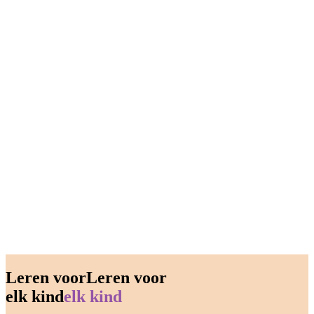
Leren voor
Leren
voor
elk kind
elk kind