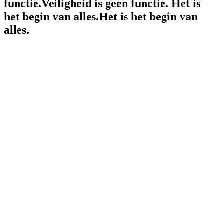
functie.
Veiligheid
is
geen
functie.
Het is
het begin van alles.
Het is het begin van
alles.
 stelt het in
der moet elk kindaccount aanmaken.