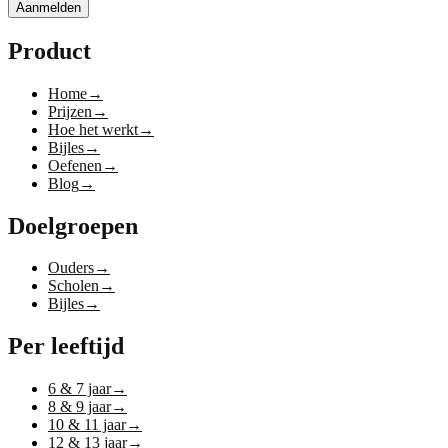
Aanmelden
Product
Home
→
Prijzen
→
Hoe het werkt
→
Bijles
→
Oefenen
→
Blog
→
Doelgroepen
Ouders
→
Scholen
→
Bijles
→
Per leeftijd
6 & 7 jaar
→
8 & 9 jaar
→
10 & 11 jaar
→
12 & 13 jaar
→