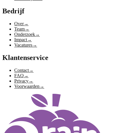
Bedrijf
Over
→
Team
→
Onderzoek
→
Impact
→
Vacatures
→
Klantenservice
Contact
→
FAQ
→
Privacy
→
Voorwaarden
→