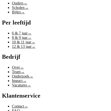
Ouders
→
Scholen
→
Bijles
→
Per leeftijd
6 & 7 jaar
→
8 & 9 jaar
→
10 & 11 jaar
→
12 & 13 jaar
→
Bedrijf
Over
→
Team
→
Onderzoek
→
Impact
→
Vacatures
→
Klantenservice
Contact
→
FAQ
→