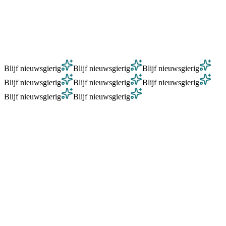
0
1
Geen slaven, maar arbeiders
0
2
Brood, bier en uien
0
3
Slimme hellingen, geen magie
Blijf nieuwsgierig
Blijf nieuwsgierig
Blijf nieuwsgierig
Blijf nieuwsgierig
Blijf nieuwsgierig
Blijf nieuwsgierig
Blijf nieuwsgierig
Blijf nieuwsgierig