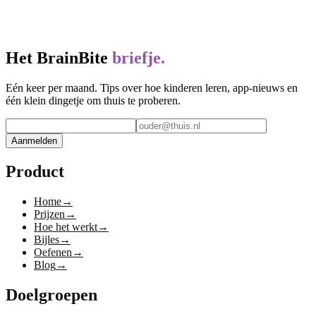
Minder voorbereiding, meer groei.
Lees artikel →
Het BrainBite
briefje.
Eén keer per maand. Tips over hoe kinderen leren, app-nieuws en
één klein dingetje om thuis te proberen.
Aanmelden
Product
Home
→
Prijzen
→
Hoe het werkt
→
Bijles
→
Oefenen
→
Blog
→
Doelgroepen