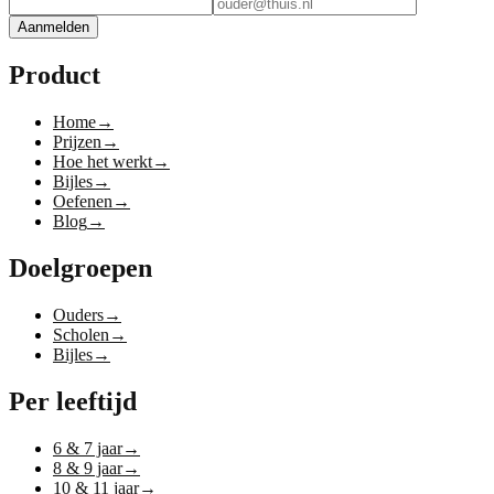
Aanmelden
Product
Home
→
Prijzen
→
Hoe het werkt
→
Bijles
→
Oefenen
→
Blog
→
Doelgroepen
Ouders
→
Scholen
→
Bijles
→
Per leeftijd
6 & 7 jaar
→
8 & 9 jaar
→
10 & 11 jaar
→